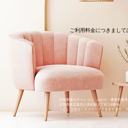
ご利用料金につきまして
訪問看護ステーション みのり 事業所番号
広島県東広島市八本松南１丁目１4番地
ＴＥＬ.０８２－４３０－７７８８ＦＡＸ．